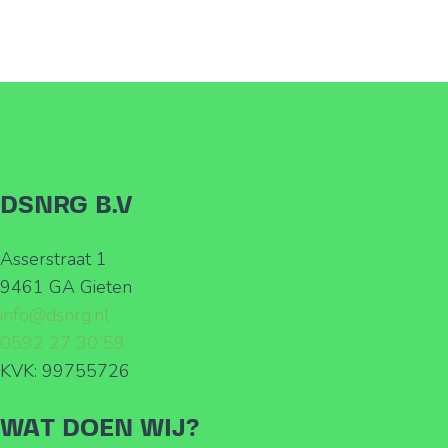
DSNRG B.V
Asserstraat 1
9461 GA Gieten
info@dsnrg.nl
0592 27 30 59
KVK: 99755726
WAT DOEN WIJ?