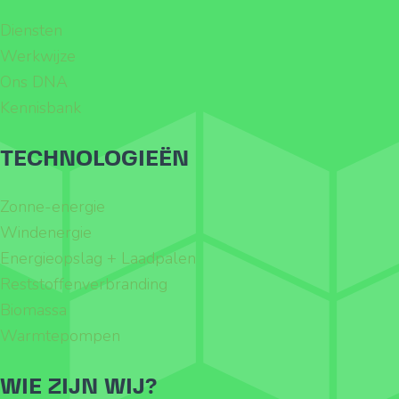
Diensten
Werkwijze
Ons DNA
Kennisbank
TECHNOLOGIEËN
Zonne-energie
Windenergie
Energieopslag + Laadpalen
Reststoffenverbranding
Biomassa
Warmtepompen
WIE ZIJN WIJ?