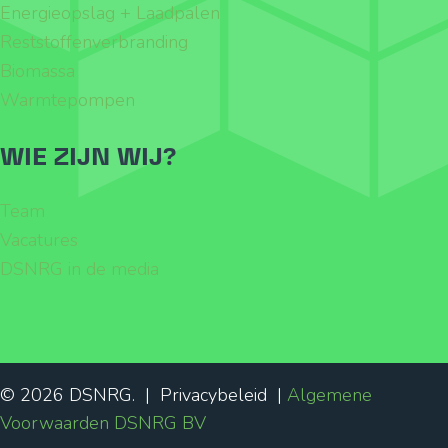
Energieopslag + Laadpalen
Reststoffenverbranding
Biomassa
Warmtepompen
WIE ZIJN WIJ?
Team
Vacatures
DSNRG in de media
© 2026 DSNRG. | Privacybeleid |
Algemene
Voorwaarden DSNRG BV