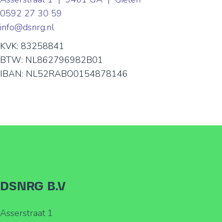
0592 27 30 59
info@dsnrg.nl
KVK: 83258841
BTW: NL862796982B01
IBAN: NL52RABO0154878146
DSNRG B.V
Asserstraat 1