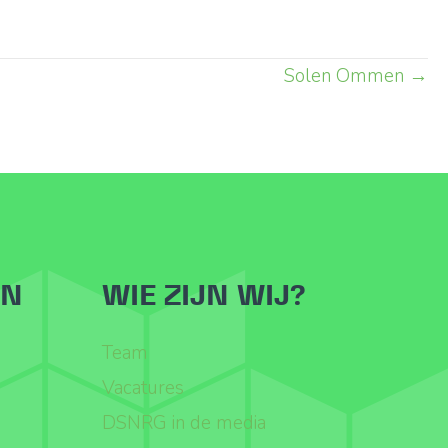
Solen Ommen →
ËN
WIE ZIJN WIJ?
Team
Vacatures
DSNRG in de media