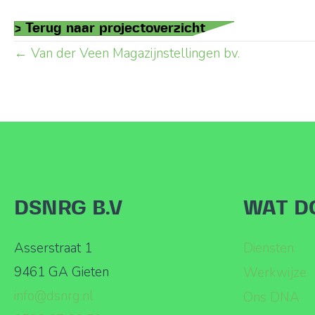
> Terug naar projectoverzicht
Posts
← Van der Veen Magazijnstellingen bv.
navigation
DSNRG B.V
WAT D
Asserstraat 1
Diensten
9461 GA Gieten
Werkwijze
info@dsnrg.nl
Ons DNA