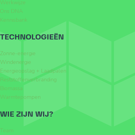
Werkwijze
Ons DNA
Kennisbank
TECHNOLOGIEËN
Zonne-energie
Windenergie
Energieopslag + Laadpalen
Reststoffenverbranding
Biomassa
Warmtepompen
WIE ZIJN WIJ?
Team