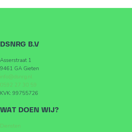
DSNRG B.V
Asserstraat 1
9461 GA Gieten
info@dsnrg.nl
0592 27 30 59
KVK: 99755726
WAT DOEN WIJ?
Diensten