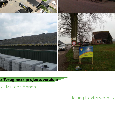
> Terug naar projectoverzicht
← Mulder Annen
Posts
Hoiting Eexterveen →
navigation