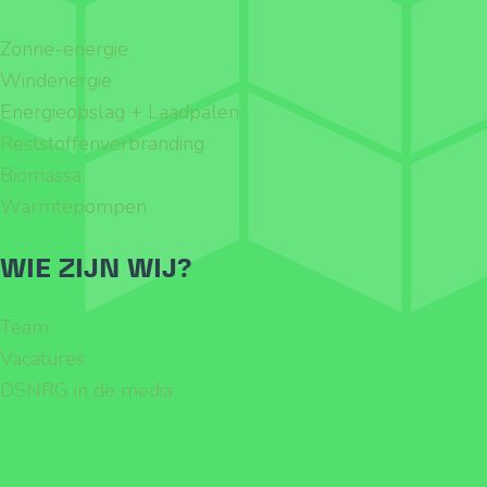
Zonne-energie
Windenergie
Energieopslag + Laadpalen
Reststoffenverbranding
Biomassa
Warmtepompen
WIE ZIJN WIJ?
Team
Vacatures
DSNRG in de media