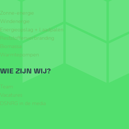
Zonne-energie
Windenergie
Energieopslag + Laadpalen
Reststoffenverbranding
Biomassa
Warmtepompen
WIE ZIJN WIJ?
Team
Vacatures
DSNRG in de media