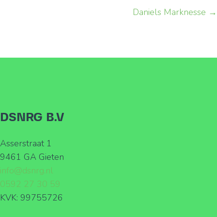
Daniels Marknesse →
navigation
DSNRG B.V
Asserstraat 1
9461 GA Gieten
info@dsnrg.nl
0592 27 30 59
KVK: 99755726