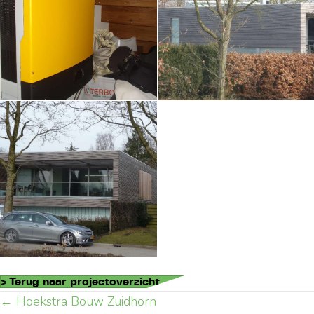
> Terug naar projectoverzicht
← Hoekstra Bouw Zuidhorn
Posts