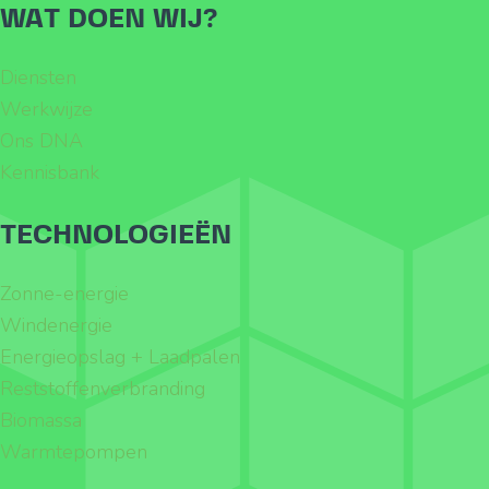
WAT DOEN WIJ?
Diensten
Werkwijze
Ons DNA
Kennisbank
TECHNOLOGIEËN
Zonne-energie
Windenergie
Energieopslag + Laadpalen
Reststoffenverbranding
Biomassa
Warmtepompen