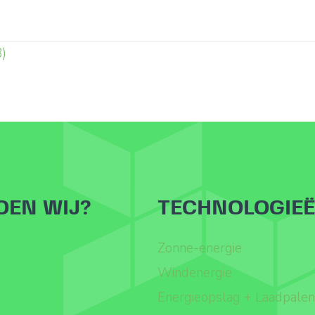
3)
OEN WIJ?
TECHNOLOGIE
Zonne-energie
Windenergie
Energieopslag + Laadpalen