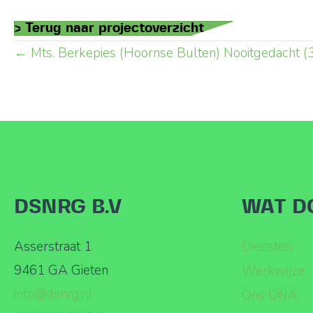
> Terug naar projectoverzicht
Posts
← Mts. Berkepies (Hoornse Bulten) Nooitgedacht (
navigation
DSNRG B.V
WAT D
Asserstraat 1
Diensten
9461 GA Gieten
Werkwijze
info@dsnrg.nl
Ons DNA