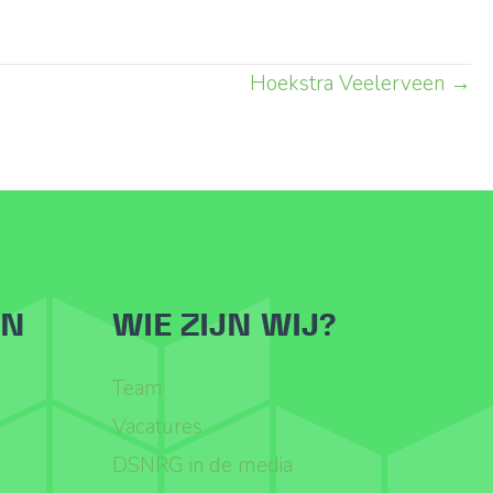
Hoekstra Veelerveen →
ËN
WIE ZIJN WIJ?
Team
Vacatures
DSNRG in de media