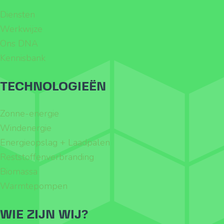
Diensten
Werkwijze
Ons DNA
Kennisbank
TECHNOLOGIEËN
Zonne-energie
Windenergie
Energieopslag + Laadpalen
Reststoffenverbranding
Biomassa
Warmtepompen
WIE ZIJN WIJ?