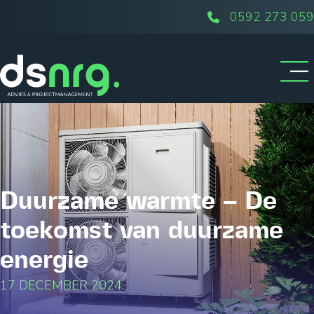
0592 273 059
Duurzame warmte – De
toekomst van duurzame
energie
17 DECEMBER 2024