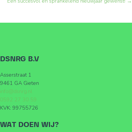
Een succesvol en sprankelend nieuwjaar gewenst! →
navigation
DSNRG B.V
Asserstraat 1
9461 GA Gieten
info@dsnrg.nl
0592 27 30 59
KVK: 99755726
WAT DOEN WIJ?