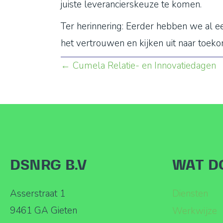
juiste leverancierskeuze te komen.
Ter herinnering: Eerder hebben we al e
het vertrouwen en kijken uit naar toe
Posts
← Cumela Relatie- en Innovatiedagen
navigation
DSNRG B.V
WAT D
Asserstraat 1
Diensten
9461 GA Gieten
Werkwijze