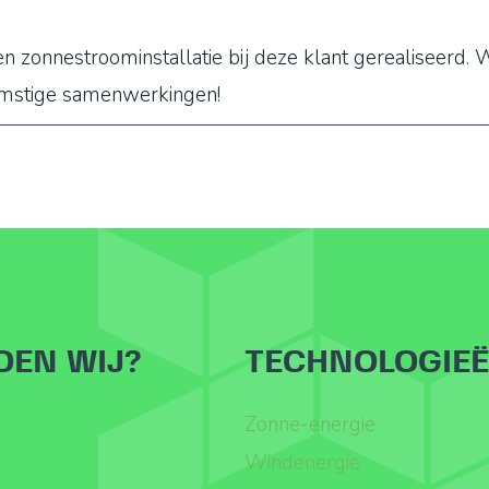
en zonnestroominstallatie bij deze klant gerealiseerd
komstige samenwerkingen!
OEN WIJ?
TECHNOLOGIE
Zonne-energie
Windenergie