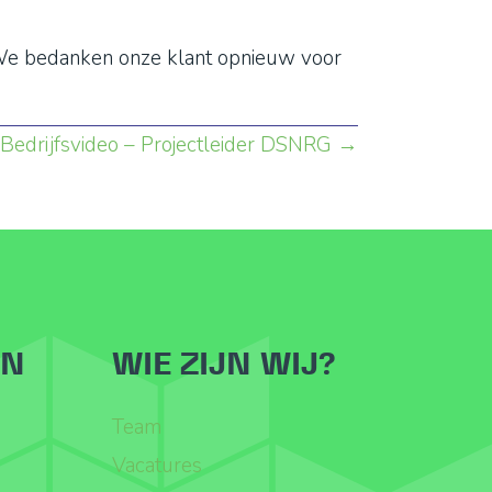
. We bedanken onze klant opnieuw voor
Bedrijfsvideo – Projectleider DSNRG →
ËN
WIE ZIJN WIJ?
Team
Vacatures