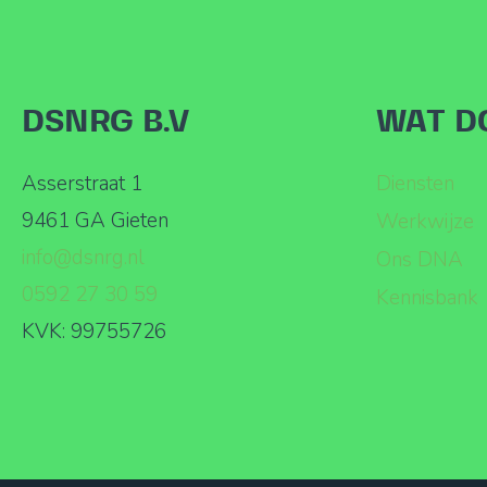
DSNRG B.V
WAT D
Asserstraat 1
Diensten
9461 GA Gieten
Werkwijze
info@dsnrg.nl
Ons DNA
0592 27 30 59
Kennisbank
KVK: 99755726