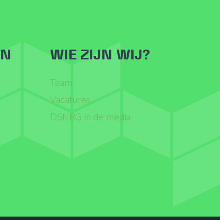
ËN
WIE ZIJN WIJ?
Team
Vacatures
DSNRG in de media