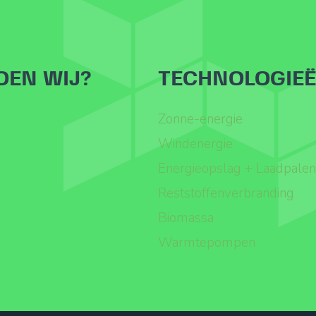
OEN WIJ?
TECHNOLOGIE
Zonne-energie
Windenergie
Energieopslag + Laadpalen
Reststoffenverbranding
Biomassa
Warmtepompen